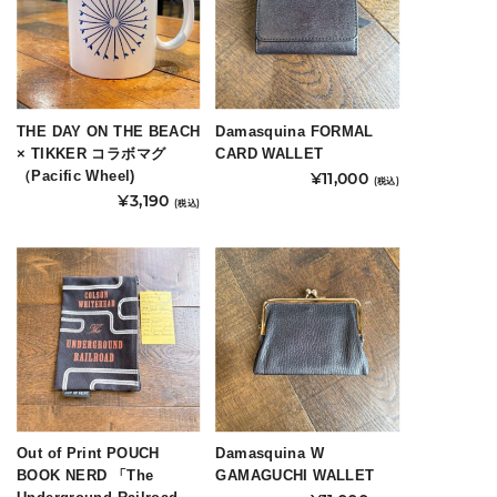
THE DAY ON THE BEACH
Damasquina FORMAL
× TIKKER コラボマグ
CARD WALLET
（Pacific Wheel)
¥
11,000
(税込)
¥
3,190
(税込)
こ
の
商
品
に
は
複
数
の
Out of Print POUCH
Damasquina W
バ
BOOK NERD 「The
GAMAGUCHI WALLET