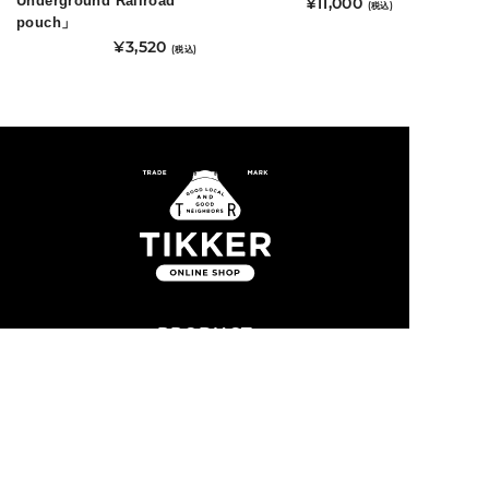
Underground Railroad
¥
11,000
リ
(税込)
pouch」
こ
エ
¥
3,520
(税込)
の
ー
商
シ
品
ョ
に
ン
は
が
複
あ
数
り
の
ま
バ
す。
リ
オ
PRODUCT
エ
プ
ー
CATEGORY
シ
シ
ョ
ョ
NEWS
ン
ン
は