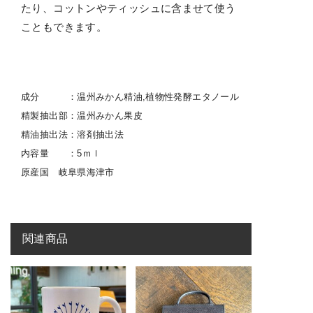
たり、コットンやティッシュに含ませて使う
こともできます。
成分 ：温州みかん精油,植物性発酵エタノール
精製抽出部：温州みかん果皮
精油抽出法：溶剤抽出法
内容量 ：5ｍｌ
原産国 岐阜県海津市
関連商品