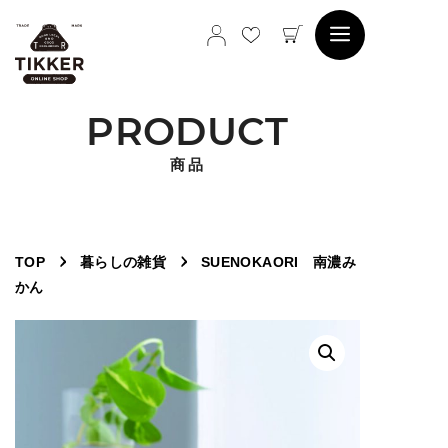
コ
Menu
ン
テ
ン
PRODUCT
ツ
へ
商品
ス
キ
ッ
プ
TOP
暮らしの雑貨
SUENOKAORI 南濃み
かん