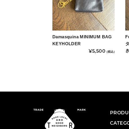
Damasquina MINIMUM BAG
F
KEYHOLDER
¥
5,500
(税込)
こ
の
商
品
に
は
複
PRODU
数
CATEG
の