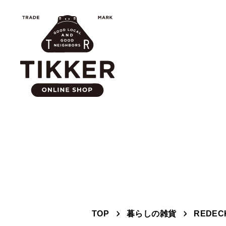
コ
ン
テ
ン
ツ
へ
ス
キ
ッ
プ
TOP
暮らしの雑貨
REDE