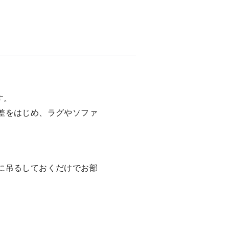
す。
差をはじめ、ラグやソファ
。
に吊るしておくだけでお部