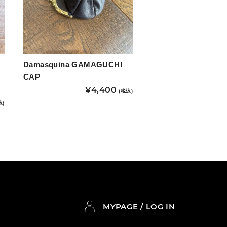
Damasquina GAMAGUCHI
CAP
¥
4,400
(税込)
こ
込)
の
商
品
に
は
複
数
MYPAGE / LOG IN
の